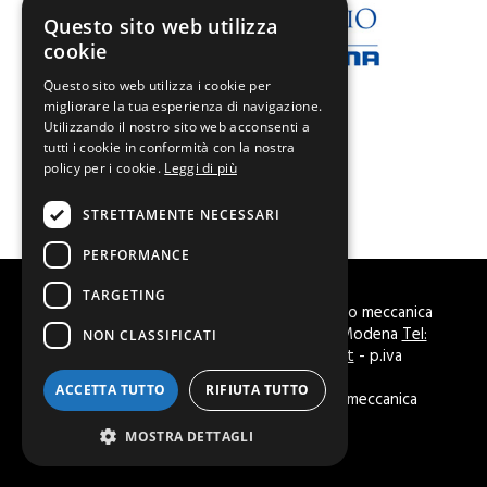
Questo sito web utilizza
cookie
Questo sito web utilizza i cookie per
migliorare la tua esperienza di navigazione.
Utilizzando il nostro sito web acconsenti a
tutti i cookie in conformità con la nostra
policy per i cookie.
Leggi di più
STRETTAMENTE NECESSARI
PERFORMANCE
TARGETING
© Copyright 2018 Laboratorio tecnologico meccanica
c/o Iscom Formazione - Via Piave, 125 a Modena
Tel:
NON CLASSIFICATI
059 7364350
-
info@iscom-modena.it
- p.iva
00829580364 -
Cookie
ACCETTA TUTTO
RIFIUTA TUTTO
Corsi di formazione per il settore della meccanica
Globe
Web Agency
MOSTRA DETTAGLI