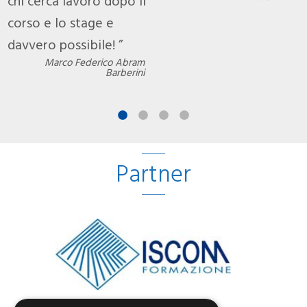
chi cerca lavoro dopo il
c
corso e lo stage e
c
davvero possibile!
d
Marco Federico Abram
Barberini
Partner