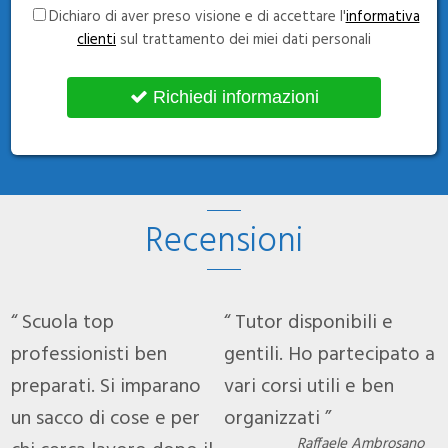
Dichiaro di aver preso visione e di accettare l'
informativa
clienti
sul trattamento dei miei dati personali
Richiedi informazioni
Recensioni
Scuola top
Tutor disponibili e
 a
professionisti ben
gentili. Ho partecipato a
p
preparati. Si imparano
vari corsi utili e ben
p
un sacco di cose e per
organizzati
u
Raffaele Ambrosano