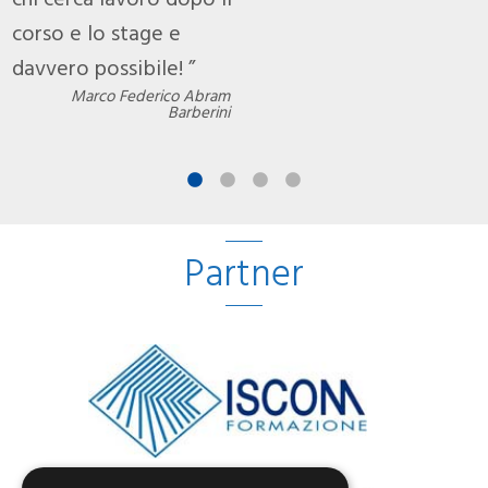
chi cerca lavoro dopo il
c
corso e lo stage e
c
davvero possibile!
d
Marco Federico Abram
Barberini
Partner