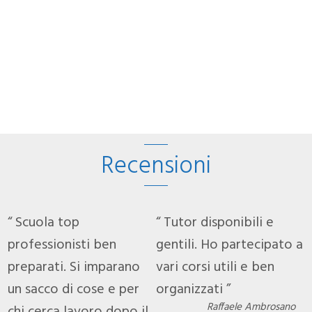
Recensioni
Scuola top
Tutor disponibili e
 a
professionisti ben
gentili. Ho partecipato a
p
preparati. Si imparano
vari corsi utili e ben
p
un sacco di cose e per
organizzati
u
Raffaele Ambrosano